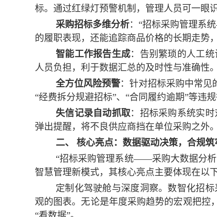
标。通过红绿灯预警机制，管理人员可一眼
采购招标多维分析
：
“招标采购管理系
的履职表现，还能追踪商品价格的长期走势
智能工作报告生成
：告别繁琐的人工统
人员负担，利于数据汇总的及时性与准确性
全方位风险预警
：针对
招标
采购中常见
“经费拆分规避招标”、“合同履约逾期”等违
失信记录自动抓取
：
招标采购
系统实时
弹出提醒，将不良供应商挡在
单位采购
之外
二、
核心亮点：数据驱动决策，合规筑
“招标采购管理系统——
采购大数据分析
智慧管理新模式，其核心亮点主要体现在以
定制化驾驶舱与深度洞察。
数智化招标
观的图表。无论是年度采购趋势的宏观把控
“看数据”。