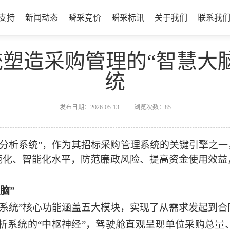
支持
新闻动态
瞬采竞价
瞬采标讯
关于我们
联系我
塑造采购管理的“智慧大
统
发布日期：2026-05-13
浏览次数：
85
据分析系统”，作为其招标采购管理系统的
关键
引擎
之一
范化、智能化水平，防范廉政风险、提高资金使用效益
脑”
系统
”
核心功能涵盖五大模块，实现了从需求发起到合
析系统的
“中枢神经”，驾驶舱直观呈现
单位
采购总量